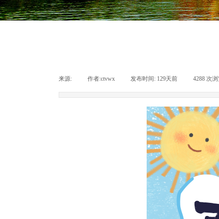
来源:
|
作者:
ctvwx
|
发布时间:
129天前
|
4288
次浏